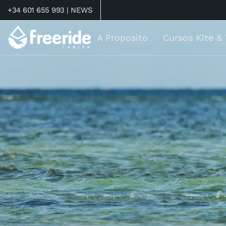
+34 601 655 993 |
NEWS
A Proposito
Cursos Kite &