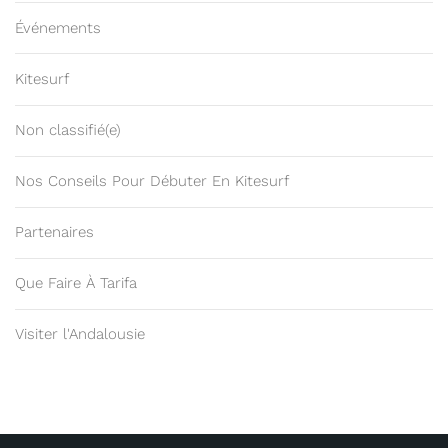
Événements
Kitesurf
Non classifié(e)
Nos Conseils Pour Débuter En Kitesurf
Partenaires
Que Faire À Tarifa
Visiter l'Andalousie