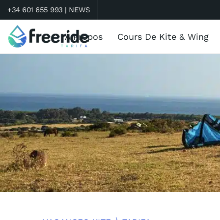
+34 601 655 993 |
NEWS
À Propos
Cours De Kite & Wing