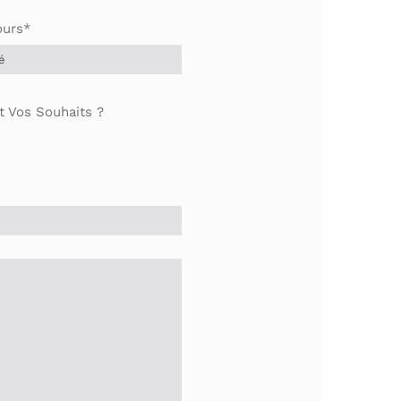
ours*
t Vos Souhaits ?