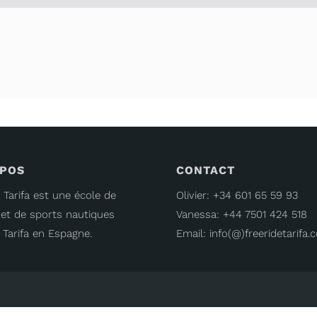
OPOS
CONTACT
 Tarifa est une école de
Olivier: +34 601 65 59 93
f et de sports nautiques
Vanessa: +44 7501 424 518
 Tarifa en Espagne.
Email: info(@)freeridetarifa