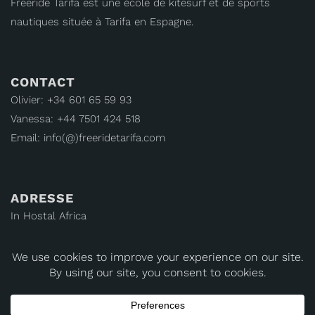
Freeride Tarifa est une école de kitesurf et de sports
nautiques située à Tarifa en Espagne.
CONTACT
Olivier: +34 601 65 59 93
Vanessa: +44 7501 424 518
Email: info(@)freeridetarifa.com
ADRESSE
In Hostal Africa
Calle María Antonia Toledo, 12
11380 Tarifa, Cádiz