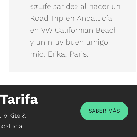
«#Lifeisaride» al hacer un
Road Trip en Andalucía
en VW Californian Beach
y un muy buen amigo
mío. Erika, Paris.
Tarifa
SABER MÁS
ro Kite &
dalucía.