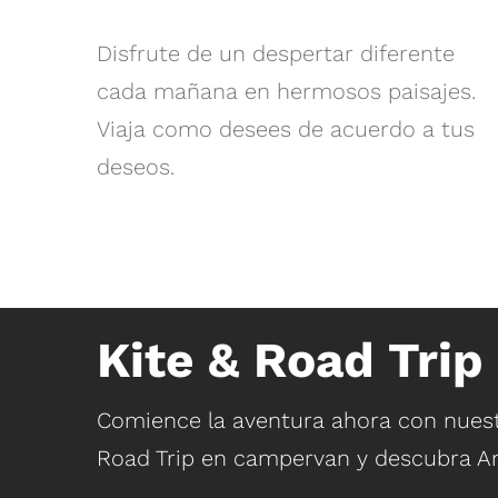
Disfrute de un despertar diferente
cada mañana en hermosos paisajes.
Viaja como desees de acuerdo a tus
deseos.
Kite & Road Trip 
Comience la aventura ahora con nuest
Road Trip en campervan y descubra An