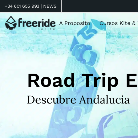
+34 601 655 993 |
NEWS
A Proposito
Cursos Kite &
Road Trip 
Descubre Andalucia